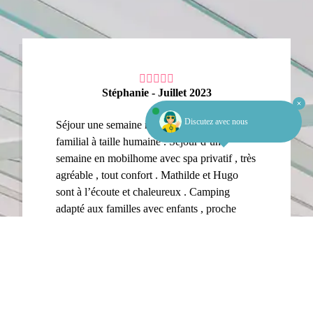
Stéphanie - Juillet 2023
Discutez avec nous
Séjour une semaine mobilhome spa Camping
familial à taille humaine .
Séjour d’une
semaine en mobilhome avec spa privatif , très
agréable , tout confort .
Mathilde et Hugo
sont à l’écoute et chaleureux . Camping
adapté aux familles avec enfants , proche
d’une belle et grande plage . Vous pouvez y
aller sans hésiter , je recommande .