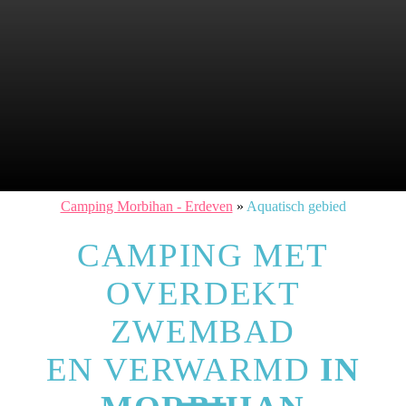
Camping Morbihan - Erdeven
»
Aquatisch gebied
CAMPING MET
OVERDEKT
ZWEMBAD
EN VERWARMD
IN